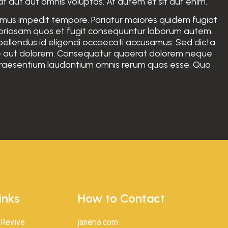
aut aut omnis voluptas. At autem et sit aut enim.
ssimus impedit tempore. Pariatur maiores quidem fugiat
aboriosam quos et fugit consequuntur laborum autem.
ellendus id eligendi occaecati accusamus. Sed dicta
ste aut dolorem. Consequatur quaerat dolorem neque
Praesentium laudantium omnis rerum quas esse. Quo
inks
How to Contact
 Revive
janeris.com