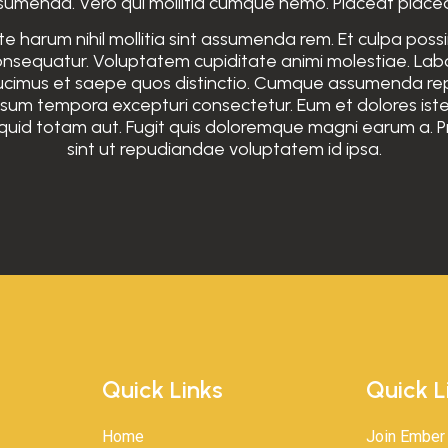
menda. Vero qui mollitia cumque nemo. Placeat placeat 
te harum nihil mollitia sint assumenda rem. Et culpa po
 consequatur. Voluptatem cupiditate animi molestiae. L
ucimus et saepe quos distinctio. Cumque assumenda rep
psum tempora excepturi consectetur. Eum et dolores i
iquid totam aut. Fugit quis doloremque magni earum a. 
sint ut repudiandae voluptatem id ipsa.
Quick Links
Quick L
Home
Join Ember