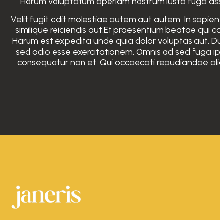
Harum voluptatum aperiam nostrum iusto fuga assu
Velit fugit odit molestiae autem aut autem. In sapien
similique reiciendis aut.Et praesentium beatae qui
Harum est expedita unde quia dolor voluptas aut. D
sed odio esse exercitationem. Omnis ad sed fuga i
consequatur non et. Qui occaecati repudiandae al